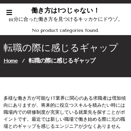
Skip
働き方は1つじゃない！
to
content
自分に合った働き方を見つけるキッカケにドウゾ。
No product categories found.
転職の際に感じるギャップ
転職の際に感じるギャップ
Home
/
多様な働き方が可能なIT業界に関心のある求職者は増加傾
向にありますが、将来的に役立つスキルを積みたい時には
職場内での研修制度が充実している就業先を探すことがポ
イントです。最近では新しい職場で働き始める際に元の職
場とのギャップを感じるエンジニアが少なくありません